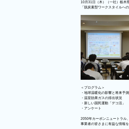
10月31日（木）（一社）栃
「脱炭素型ワークスタイルへの
＜プログラム＞
・地球温暖化の影響と将来予測
・温室効果ガスの排出状況
・新しい国民運動「デコ活」
・アンケート
2050年カーボンニュートラル
事業者の皆さまに有益な情報を