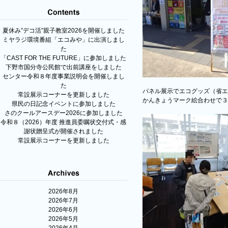
夏休み”デコ活”親子教室2026を開催しました
ミヤラジ環境番組「エコみや」に出演しまし
た
「CAST FOR THE FUTURE」に参加しました
下野市国分寺公民館で出前講座をしました
センター令和８年度事業説明会を開催しまし
た
パネル展示でエコグッズ（省エ
常設展示コーナーを更新しました
かんきょうマーク絵合わせで３
県民の日記念イベントに参加しました
さのクールアースデー2026に参加しました
令和８（2026）年度 推進員委嘱状交付式・感
謝状贈呈式が開催されました
常設展示コーナーを更新しました
2026年8月
2026年7月
2026年6月
2026年5月