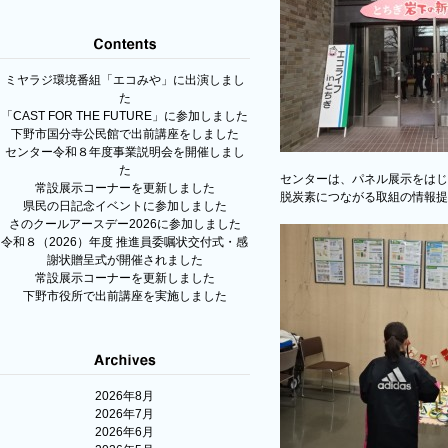
ミヤラジ環境番組「エコみや」に出演しまし
た
「CAST FOR THE FUTURE」に参加しました
下野市国分寺公民館で出前講座をしました
センター令和８年度事業説明会を開催しまし
た
センターは、パネル展示をはじ
常設展示コーナーを更新しました
脱炭素につながる取組の情報提
県民の日記念イベントに参加しました
さのクールアースデー2026に参加しました
令和８（2026）年度 推進員委嘱状交付式・感
謝状贈呈式が開催されました
常設展示コーナーを更新しました
下野市役所で出前講座を実施しました
2026年8月
2026年7月
2026年6月