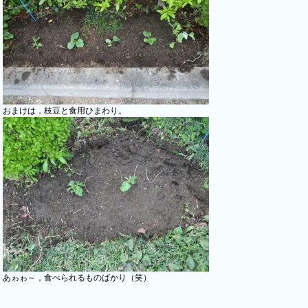
おまけは，枝豆と食用ひまわり。
あゎゎ～，食べられるものばかり（笑）