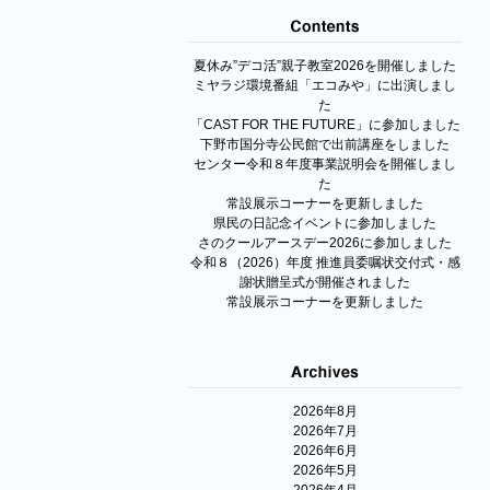
夏休み”デコ活”親子教室2026を開催しました
ミヤラジ環境番組「エコみや」に出演しまし
た
「CAST FOR THE FUTURE」に参加しました
下野市国分寺公民館で出前講座をしました
センター令和８年度事業説明会を開催しまし
た
常設展示コーナーを更新しました
県民の日記念イベントに参加しました
さのクールアースデー2026に参加しました
令和８（2026）年度 推進員委嘱状交付式・感
謝状贈呈式が開催されました
常設展示コーナーを更新しました
2026年8月
2026年7月
2026年6月
2026年5月