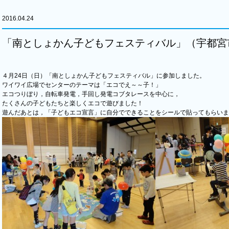
2016.04.24
「南としょかん子どもフェスティバル」（宇都宮
４月24日（日）「南としょかん子どもフェスティバル」に参加しました。
ワイワイ広場でセンターのテーマは「エコでえ～～子！」
エコつりぼり，自転車発電，手回し発電コブタレースを中心に，
たくさんの子どもたちと楽しくエコで遊びました！
遊んだあとは，「子どもエコ宣言」に自分でできることをシールで貼ってもらいま