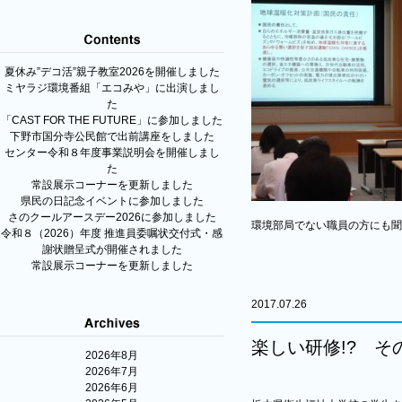
夏休み”デコ活”親子教室2026を開催しました
ミヤラジ環境番組「エコみや」に出演しまし
た
「CAST FOR THE FUTURE」に参加しました
下野市国分寺公民館で出前講座をしました
センター令和８年度事業説明会を開催しまし
た
常設展示コーナーを更新しました
県民の日記念イベントに参加しました
さのクールアースデー2026に参加しました
環境部局でない職員の方にも聞
令和８（2026）年度 推進員委嘱状交付式・感
謝状贈呈式が開催されました
常設展示コーナーを更新しました
2017.07.26
楽しい研修!? そ
2026年8月
2026年7月
2026年6月