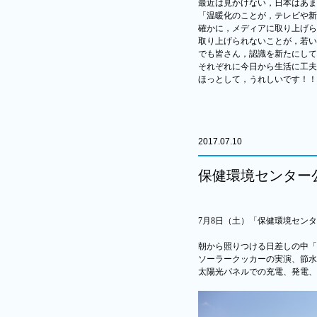
最近は見かけない，日本はあま
「温暖化のことが，テレビや新
確かに，メディアに取り上げら
取り上げられないことが，若い
でも皆さん，認識を新たにして
それぞれに今日から生活に工夫
ほっとして，うれしいです！！
2017.07.10
保健環境センター
7
月
8
日（土）「保健環境センタ
朝から照りつける日差しの中「
ソーラークッカーの実演、節水
太陽光パネルでの充電、発電、