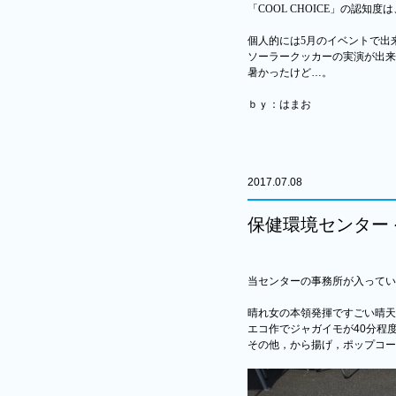
「
COOL CHOICE
」の認知度は
個人的には
5
月のイベントで出
ソーラークッカーの実演が出来
暑かったけど…。
ｂｙ：はまお
2017.07.08
保健環境センター
当センターの事務所が入ってい
晴れ女の本領発揮ですごい晴天
エコ作でジャガイモが40分程
その他，から揚げ，ポップコー