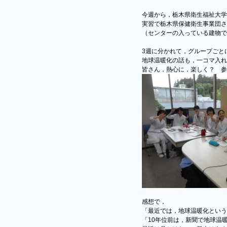
今週から，栃木県衛生福祉大学
実習で栃木県保健衛生事業団さ
（センターの入っている建物で
3週に分かれて，グループごと
地球温暖化の話も，一コマ入れ
皆さん，熱心に，楽しく？ 参
感想で，
「最近では，地球温暖化という
「10年位前は，新聞で地球温