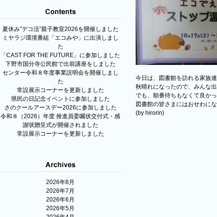
夏休み”デコ活”親子教室2026を開催しました
ミヤラジ環境番組「エコみや」に出演しまし
た
「CAST FOR THE FUTURE」に参加しました
下野市国分寺公民館で出前講座をしました
センター令和８年度事業説明会を開催しまし
今日は、図書館を訪れる家族連
た
秋晴れになったので、みんな出
常設展示コーナーを更新しました
でも、順番待ちもなくて良かっ
県民の日記念イベントに参加しました
図書館の皆さまにはおせわにな
さのクールアースデー2026に参加しました
(by hirorin)
令和８（2026）年度 推進員委嘱状交付式・感
謝状贈呈式が開催されました
常設展示コーナーを更新しました
2026年8月
2026年7月
2026年6月
2026年5月