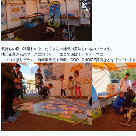
気持ちの良い秋晴れの中、たくさんの地元の美味しいものブースや、
地元企業さんのブースに混じり、「エコで遊ぼ！」をテーマに、
エコつりぼりゲーム、自転車発電で風船、COOL CHOICE賛同などを行っていま