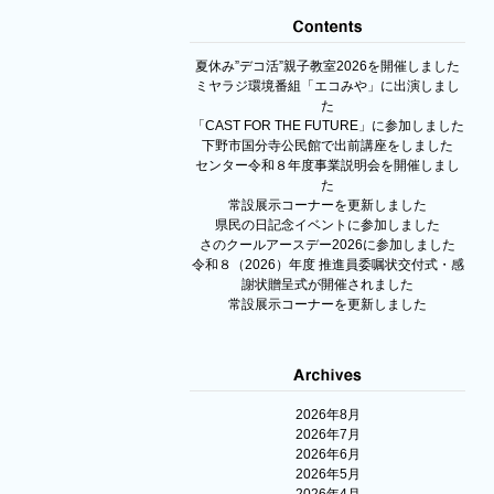
夏休み”デコ活”親子教室2026を開催しました
ミヤラジ環境番組「エコみや」に出演しまし
た
「CAST FOR THE FUTURE」に参加しました
下野市国分寺公民館で出前講座をしました
センター令和８年度事業説明会を開催しまし
た
常設展示コーナーを更新しました
県民の日記念イベントに参加しました
さのクールアースデー2026に参加しました
令和８（2026）年度 推進員委嘱状交付式・感
謝状贈呈式が開催されました
常設展示コーナーを更新しました
2026年8月
2026年7月
2026年6月
2026年5月