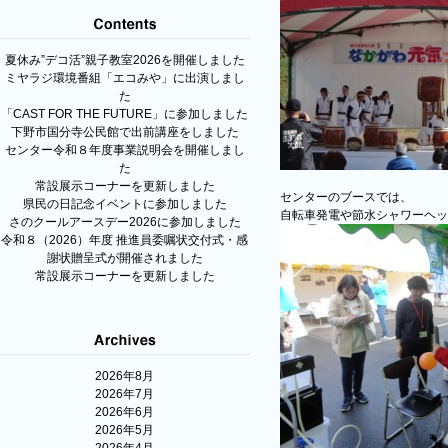
夏休み”デコ活”親子教室2026を開催しました
ミヤラジ環境番組「エコみや」に出演しまし
た
「CAST FOR THE FUTURE」に参加しました
下野市国分寺公民館で出前講座をしました
センター令和８年度事業説明会を開催しまし
た
常設展示コーナーを更新しました
センターのブースでは、
県民の日記念イベントに参加しました
自転車発電や節水シャワーヘッ
さのクールアースデー2026に参加しました
令和８（2026）年度 推進員委嘱状交付式・感
謝状贈呈式が開催されました
常設展示コーナーを更新しました
2026年8月
2026年7月
2026年6月
2026年5月