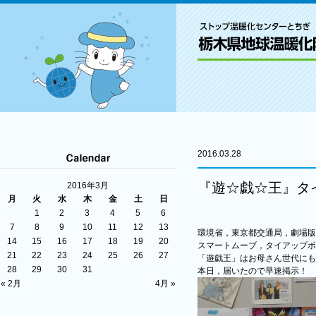
2016.03.28
『遊☆戯☆王』タ
2016年3月
月
火
水
木
金
土
日
1
2
3
4
5
6
7
8
9
10
11
12
13
環境省，東京都交通局，劇場版『遊☆戯
14
15
16
17
18
19
20
スマートムーブ，タイアップポ
21
22
23
24
25
26
27
「遊戯王」はお母さん世代にも
28
29
30
31
本日，届いたので早速掲示！
« 2月
4月 »