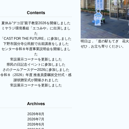
夏休み”デコ活”親子教室2026を開催しました
ミヤラジ環境番組「エコみや」に出演しまし
た
「CAST FOR THE FUTURE」に参加しました
明日は，「道の駅もてぎ 花火
下野市国分寺公民館で出前講座をしました
ぜひ，お立ち寄りください。
センター令和８年度事業説明会を開催しまし
た
常設展示コーナーを更新しました
県民の日記念イベントに参加しました
さのクールアースデー2026に参加しました
令和８（2026）年度 推進員委嘱状交付式・感
謝状贈呈式が開催されました
常設展示コーナーを更新しました
2026年8月
2026年7月
2026年6月