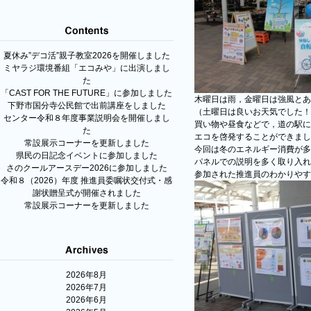
夏休み”デコ活”親子教室2026を開催しました
ミヤラジ環境番組「エコみや」に出演しまし
た
「CAST FOR THE FUTURE」に参加しました
木曜日は雨，金曜日は強風とあ
下野市国分寺公民館で出前講座をしました
（土曜日は良いお天気でした！
センター令和８年度事業説明会を開催しまし
買い物や昼食などで，道の駅に
た
エコを啓発することができまし
常設展示コーナーを更新しました
今回は冬のエネルギー消費が多
県民の日記念イベントに参加しました
パネルでの説明を多く取り入れ
さのクールアースデー2026に参加しました
参加された推進員のわかりやす
令和８（2026）年度 推進員委嘱状交付式・感
謝状贈呈式が開催されました
常設展示コーナーを更新しました
2026年8月
2026年7月
2026年6月