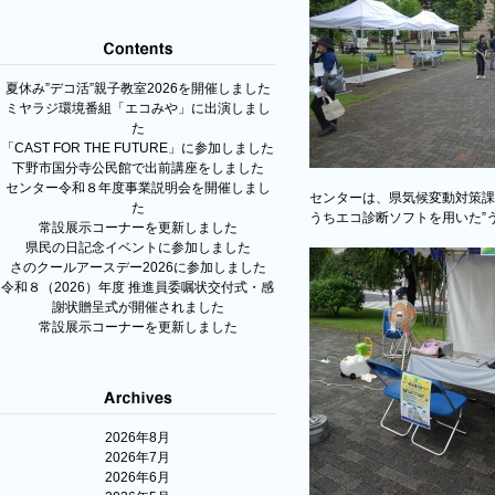
夏休み”デコ活”親子教室2026を開催しました
ミヤラジ環境番組「エコみや」に出演しまし
た
「CAST FOR THE FUTURE」に参加しました
下野市国分寺公民館で出前講座をしました
センター令和８年度事業説明会を開催しまし
センターは、県気候変動対策課
た
うちエコ診断ソフトを用いた”
常設展示コーナーを更新しました
県民の日記念イベントに参加しました
さのクールアースデー2026に参加しました
令和８（2026）年度 推進員委嘱状交付式・感
謝状贈呈式が開催されました
常設展示コーナーを更新しました
2026年8月
2026年7月
2026年6月