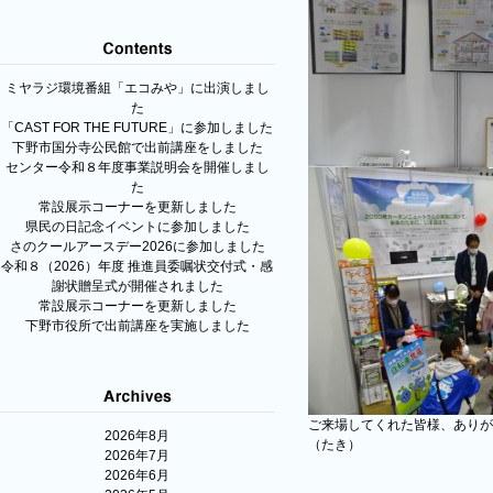
ミヤラジ環境番組「エコみや」に出演しまし
た
「CAST FOR THE FUTURE」に参加しました
下野市国分寺公民館で出前講座をしました
センター令和８年度事業説明会を開催しまし
た
常設展示コーナーを更新しました
県民の日記念イベントに参加しました
さのクールアースデー2026に参加しました
令和８（2026）年度 推進員委嘱状交付式・感
謝状贈呈式が開催されました
常設展示コーナーを更新しました
下野市役所で出前講座を実施しました
ご来場してくれた皆様、ありが
2026年8月
（たき）
2026年7月
2026年6月