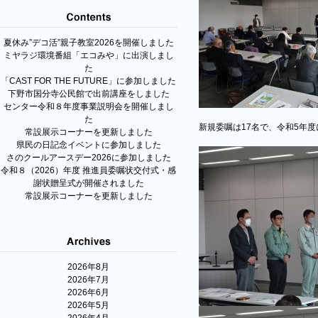
夏休み”デコ活”親子教室2026を開催しました
ミヤラジ環境番組「エコみや」に出演しまし
た
「CAST FOR THE FUTURE」に参加しました
下野市国分寺公民館で出前講座をしました
センター令和８年度事業説明会を開催しまし
た
新規委嘱は17名で、令和5年度
常設展示コーナーを更新しました
県民の日記念イベントに参加しました
さのクールアースデー2026に参加しました
令和８（2026）年度 推進員委嘱状交付式・感
謝状贈呈式が開催されました
常設展示コーナーを更新しました
2026年8月
2026年7月
2026年6月
2026年5月