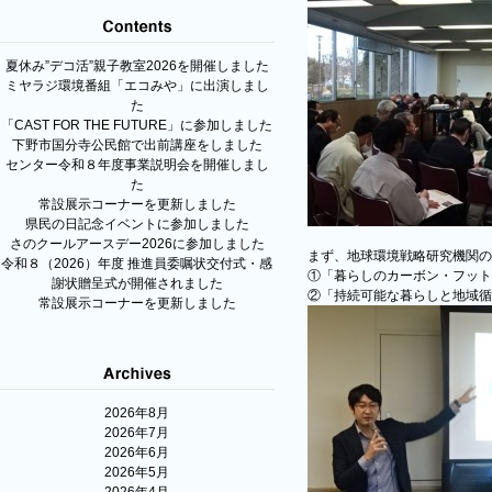
夏休み”デコ活”親子教室2026を開催しました
ミヤラジ環境番組「エコみや」に出演しまし
た
「CAST FOR THE FUTURE」に参加しました
下野市国分寺公民館で出前講座をしました
センター令和８年度事業説明会を開催しまし
た
常設展示コーナーを更新しました
県民の日記念イベントに参加しました
さのクールアースデー2026に参加しました
まず、地球環境戦略研究機関の
令和８（2026）年度 推進員委嘱状交付式・感
①「暮らしのカーボン・フット
謝状贈呈式が開催されました
②「持続可能な暮らしと地域循
常設展示コーナーを更新しました
2026年8月
2026年7月
2026年6月
2026年5月