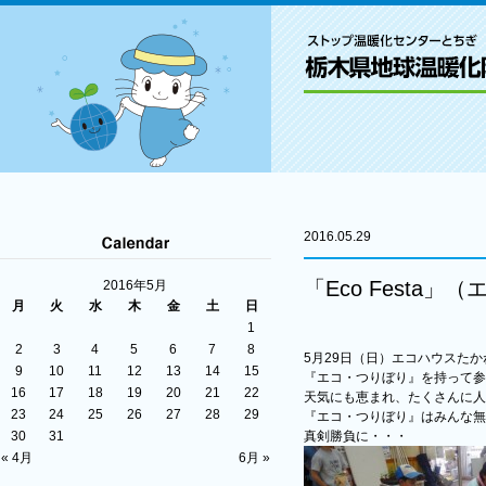
2016.05.29
「Eco Festa
2016年5月
月
火
水
木
金
土
日
1
2
3
4
5
6
7
8
5月29日（日）エコハウスたかねざ
9
10
11
12
13
14
15
『エコ・つりぼり』を持って参
16
17
18
19
20
21
22
天気にも恵まれ、たくさんに人
23
24
25
26
27
28
29
『エコ・つりぼり』はみんな無
30
31
真剣勝負に・・・
« 4月
6月 »