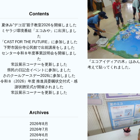
夏休み”デコ活”親子教室2026を開催しました
ミヤラジ環境番組「エコみや」に出演しまし
た
「CAST FOR THE FUTURE」に参加しました
下野市国分寺公民館で出前講座をしました
センター令和８年度事業説明会を開催しまし
た
『エコアイディアの木』はみん
常設展示コーナーを更新しました
考えて貼ってくれました。
県民の日記念イベントに参加しました
さのクールアースデー2026に参加しました
令和８（2026）年度 推進員委嘱状交付式・感
謝状贈呈式が開催されました
常設展示コーナーを更新しました
2026年8月
2026年7月
2026年6月