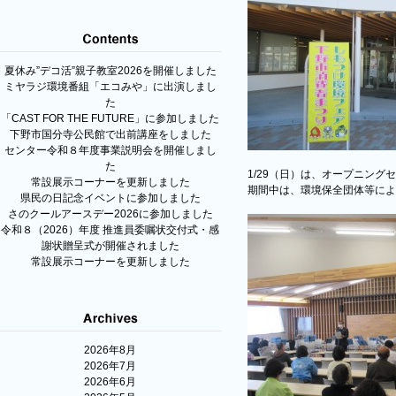
夏休み”デコ活”親子教室2026を開催しました
ミヤラジ環境番組「エコみや」に出演しまし
た
「CAST FOR THE FUTURE」に参加しました
下野市国分寺公民館で出前講座をしました
センター令和８年度事業説明会を開催しまし
た
1/29（日）は、オープニング
常設展示コーナーを更新しました
期間中は、環境保全団体等によ
県民の日記念イベントに参加しました
さのクールアースデー2026に参加しました
令和８（2026）年度 推進員委嘱状交付式・感
謝状贈呈式が開催されました
常設展示コーナーを更新しました
2026年8月
2026年7月
2026年6月