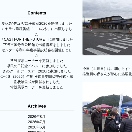
夏休み”デコ活”親子教室2026を開催しました
ミヤラジ環境番組「エコみや」に出演しまし
た
「CAST FOR THE FUTURE」に参加しました
下野市国分寺公民館で出前講座をしました
センター令和８年度事業説明会を開催しまし
た
常設展示コーナーを更新しました
県民の日記念イベントに参加しました
今日（土曜日）は、朝からず～
さのクールアースデー2026に参加しました
推進員の皆さんが熱心に温暖化
令和８（2026）年度 推進員委嘱状交付式・感
謝状贈呈式が開催されました
常設展示コーナーを更新しました
2026年8月
2026年7月
2026年6月