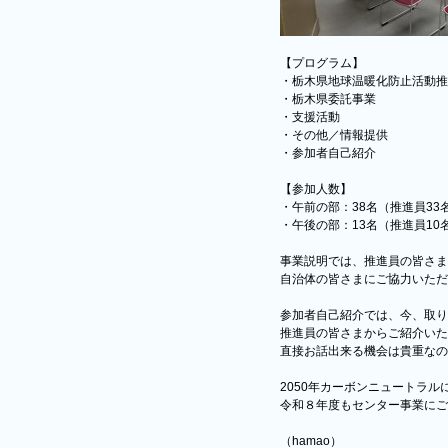
【プログラム】
・栃木県地球温暖化防止活動推
・栃木県委託事業
・支援活動
・その他／情報提供
・参加者自己紹介
【参加人数】
・午前の部：38名（推進員33
・午後の部：13名（推進員10
事業説明では、推進員の皆さま
自治体の皆さまにご協力いただ
参加者自己紹介では、今、取り
推進員の皆さまからご紹介いた
直接お話出来る機会は貴重なの
2050年カーボンニュートラ
令和８年度もセンター事業にご
（hamao）