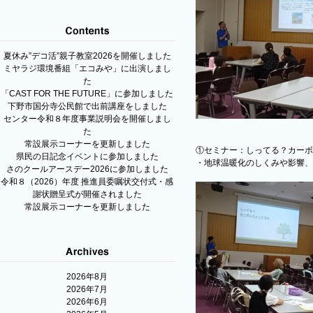
夏休み”デコ活”親子教室2026を開催しました
ミヤラジ環境番組「エコみや」に出演しまし
た
「CAST FOR THE FUTURE」に参加しました
下野市国分寺公民館で出前講座をしました
センター令和８年度事業説明会を開催しまし
た
常設展示コーナーを更新しました
①セミナー：しってる？カーボ
県民の日記念イベントに参加しました
・地球温暖化のしくみや影響、
さのクールアースデー2026に参加しました
令和８（2026）年度 推進員委嘱状交付式・感
謝状贈呈式が開催されました
常設展示コーナーを更新しました
2026年8月
2026年7月
2026年6月