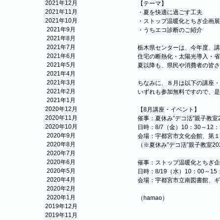
2021年12月
【テーマ】
2021年11月
・夏を快適に過ごす工夫
2021年10月
・ストップ温暖化とちぎ企画展
2021年9月
・うちエコ診断のご紹介
2021年8月
2021年7月
栃木県センターは、今年度、講
2021年6月
住宅の断熱化・太陽光導入・省
2021年5月
夏以降も、県民や消費者の皆さ
2021年4月
2021年3月
ちなみに、８月は以下の講座・
2021年2月
いずれも参加無料ですので、是
2021年1月
2020年12月
【8月講座・イベント】
2020年11月
催事：夏休み”デコ活”親子教室2
2020年10月
日時：8/7（金）10：30～12：
2020年9月
会場：宇都宮市文化会館、第１
2020年8月
（※夏休み”デコ活”親子教室2
2020年7月
2020年6月
催事：ストップ温暖化とちぎ企
2020年5月
日時：8/19（水）10：00～15
2020年4月
会場：宇都宮市立南図書館、ギ
2020年2月
2020年1月
（hamao）
2019年12月
2019年11月