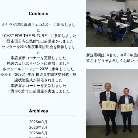
ミヤラジ環境番組「エコみや」に出演しまし
た
「CAST FOR THE FUTURE」に参加しました
下野市国分寺公民館で出前講座をしました
センター令和８年度事業説明会を開催しまし
た
新規委嘱は16名で、令和8年
常設展示コーナーを更新しました
皆さまどうぞよろしくお願いい
県民の日記念イベントに参加しました
さのクールアースデー2026に参加しました
令和８（2026）年度 推進員委嘱状交付式・感
謝状贈呈式が開催されました
常設展示コーナーを更新しました
下野市役所で出前講座を実施しました
2026年8月
2026年7月
2026年6月