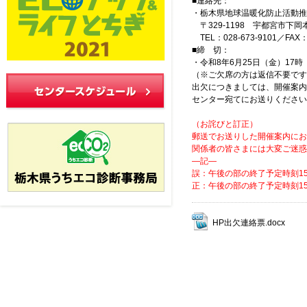
■連絡先：
・栃木県地球温暖化防止活動推
〒329-1198 宇都宮市下岡本
TEL：028-673-9101／FAX：028
■締 切：
・令和8年6月25日（金）17時
（※ご欠席の方は返信不要です
出欠につきましては、開催案内（
センター宛てにお送りください
（お詫びと訂正）
郵送でお送りした開催案内にお
関係者の皆さまには大変ご迷惑
―記―
誤：午後の部の終了予定時刻15:
正：午後の部の終了予定時刻15:
HP出欠連絡票.docx