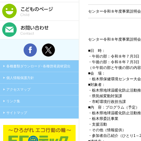
センター令和８年度事業説明会
センター令和８年度事業説明会
■日 時：
・午前の部：令和８年７月3日（金）
・午後の部：令和８年７月3日（金）
各種書類ダウンロード･各種啓発資材貸出
（※午前の部と午後の部の内容
■会 場：
個人情報保護方針
・栃木県保健環境センター大会議
■対象者：
アクセスマップ
・栃木県地球温暖化防止活動推
・県気候変動対策課
リンク集
・市町環境行政担当課
■内 容：プログラム（予定）
サイトマップ
・栃木県地球温暖化防止活動推
・栃木県委託事業
・支援活動
・その他（情報提供）
・参加者自己紹介（ひとり1～