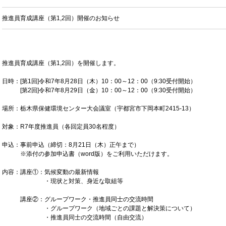
推進員育成講座（第1,2回）開催のお知らせ
推進員育成講座（第1,2回）を開催します。
日時：[第1回]令和7年8月28日（木）10：00～12：00（9:30受付開始）
[第2回]令和7年8月29日（金）10：00～12：00（9:30受付開始）
場所：栃木県保健環境センター大会議室（宇都宮市下岡本町2415-13）
対象：R7年度推進員（各回定員30名程度）
申込：事前申込（締切：8月21日（木）正午まで）
※添付の参加申込書（word版）をご利用いただけます。
内容：講座①：気候変動の最新情報
・現状と対策、身近な取組等
講座②：グループワーク・推進員同士の交流時間
・グループワーク（地域ごとの課題と解決策について）
・推進員同士の交流時間（自由交流）