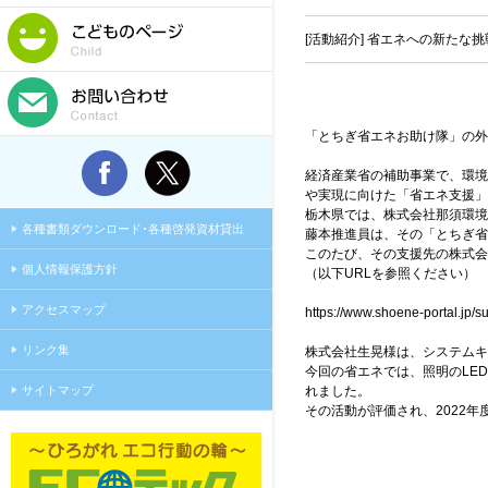
[活動紹介] 省エネへの新たな
「とちぎ省エネお助け隊」の外
経済産業省の補助事業で、環境
や実現に向けた「省エネ支援」
栃木県では、株式会社那須環境
各種書類ダウンロード･各種啓発資材貸出
藤本推進員は、その「とちぎ省
このたび、その支援先の株式会
個人情報保護方針
（以下URLを参照ください）
アクセスマップ
https://www.shoene-portal.jp/s
リンク集
株式会社生晃様は、システムキ
今回の省エネでは、照明のLE
サイトマップ
れました。
その活動が評価され、2022