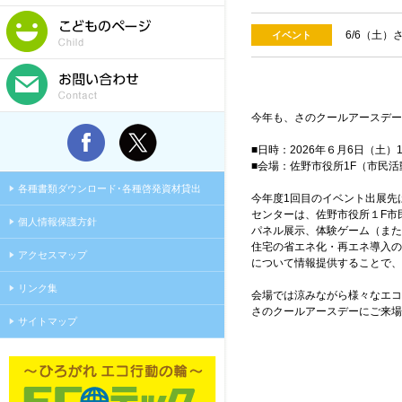
6/6（土
イベント
今年も、さのクールアースデー
■日時：2026年６月6日（土）13:
■会場：佐野市役所1F（市民
各種書類ダウンロード･各種啓発資材貸出
今年度1回目のイベント出展先
センターは、佐野市役所１F市
個人情報保護方針
パネル展示、体験ゲーム（また
住宅の省エネ化・再エネ導入の
アクセスマップ
について情報提供することで、市
リンク集
会場では涼みながら様々なエコ
さのクールアースデーにご来場
サイトマップ